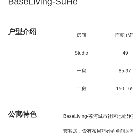
BaseLiving-SuHe
户型介绍
房间
面积 (M²
Studio
49
一房
85-97
二房
150-16
公寓特色
BaseLiving-苏河城市社区地
套客房，设有布局巧妙的单间居