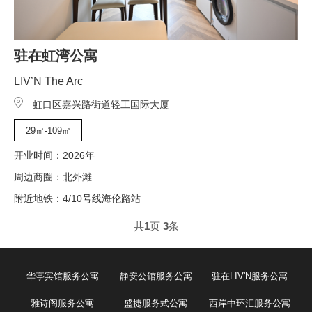
驻在虹湾公寓
LIV’N The Arc
虹口区嘉兴路街道轻工国际大厦
29㎡-109㎡
开业时间：2026年
周边商圈：北外滩
附近地铁：4/10号线海伦路站
共
1
页
3
条
华亭宾馆服务公寓
静安公馆服务公寓
驻在LIV'N服务公寓
雅诗阁服务公寓
盛捷服务式公寓
西岸中环汇服务公寓