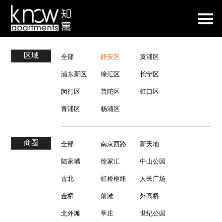
区域
全部
静安区
黄浦区
浦东新区
徐汇区
长宁区
闵行区
普陀区
虹口区
青浦区
杨浦区
商圈
全部
南京西路
新天地
陆家嘴
徐家汇
中山公园
古北
虹桥枢纽
人民广场
金桥
前滩
外高桥
北外滩
莘庄
世纪公园