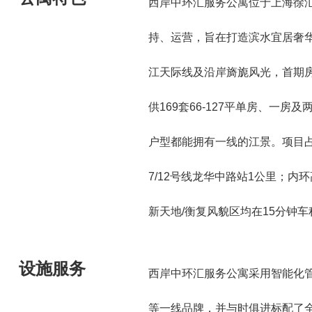
西岸中环汇服务公寓位于上海徐
持、运营，旨在打造滨水宜居奢
江天际线及沿岸旖旎风光，首期房
供169套66-127平单房、一房
户型都能拥有一线的江景。项目
7/12号线龙华中路站1公里；内环
新天地/衡复风貌区均在15分钟车
设施服务
西岸中环汇服务公寓采用智能化管理，选用E
等一线品牌，并与时俱进标配了