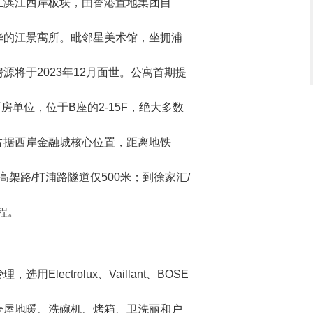
汇滨江西岸板块，由香港置地集团自
华的江景寓所。毗邻星美术馆，坐拥浦
源将于2023年12月面世。公寓首期提
及两房单位，位于B座的2-15F，绝大多数
占据西岸金融城核心位置，距离地铁
高架路/打浦路隧道仅500米；到徐家汇/
程。
lectrolux、Vaillant、BOSE
全屋地暖、洗碗机、烤箱、卫洗丽和户